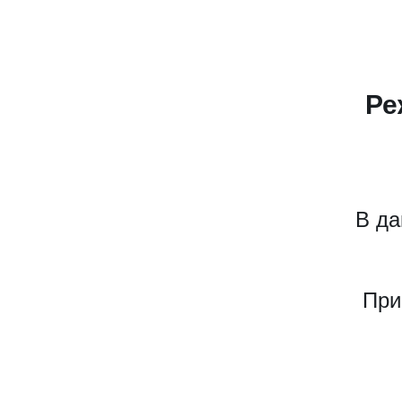
Ре
В да
При