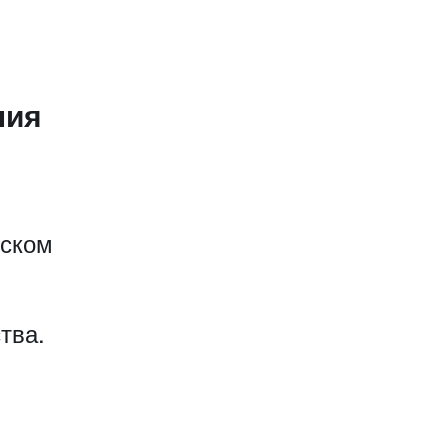
ния
еском
тва.