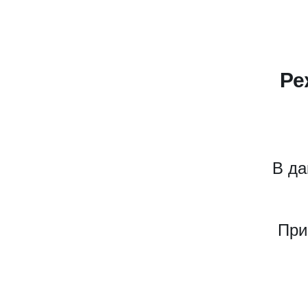
Ре
В да
При