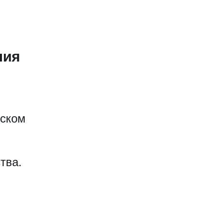
ния
еском
тва.