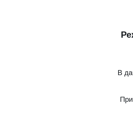
Ре
В да
При