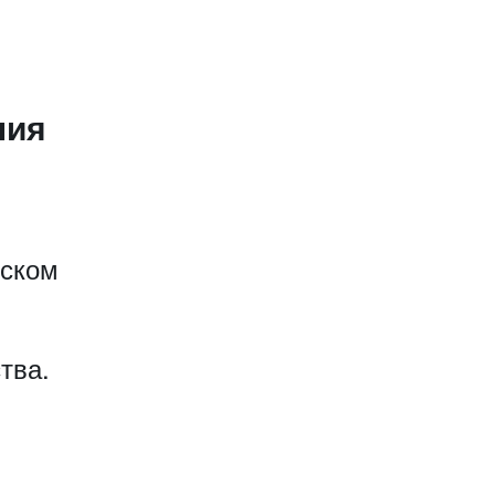
ния
еском
тва.