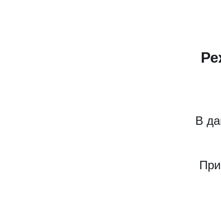
Ре
В да
При