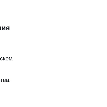
ния
еском
тва.