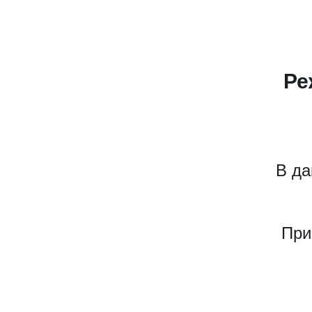
Ре
В да
При