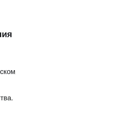
ния
еском
тва.