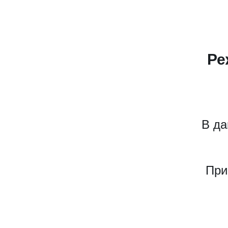
Ре
В да
При