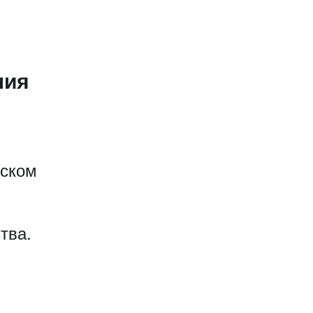
ния
еском
тва.