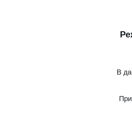
Ре
В да
При