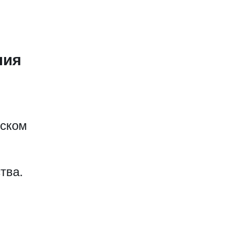
ния
еском
тва.