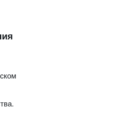
ния
еском
тва.