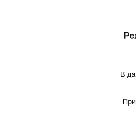
Ре
В да
При