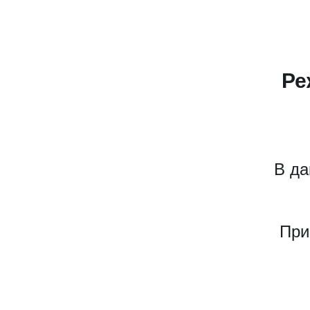
Ре
В да
При