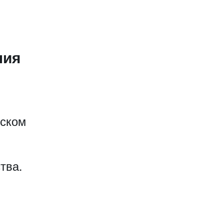
ния
еском
тва.