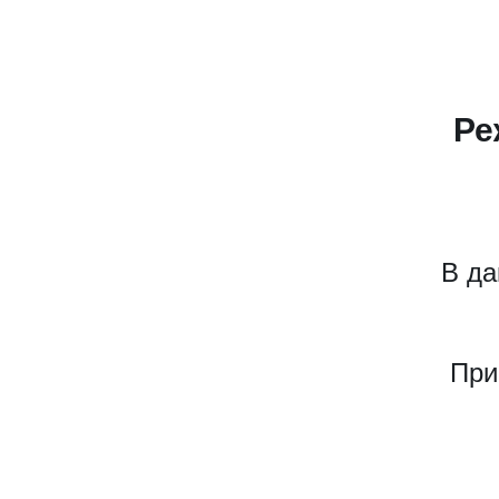
Ре
В да
При