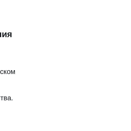
ния
еском
тва.