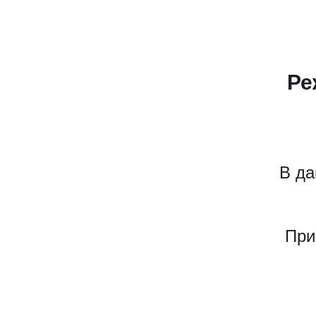
Ре
В да
При