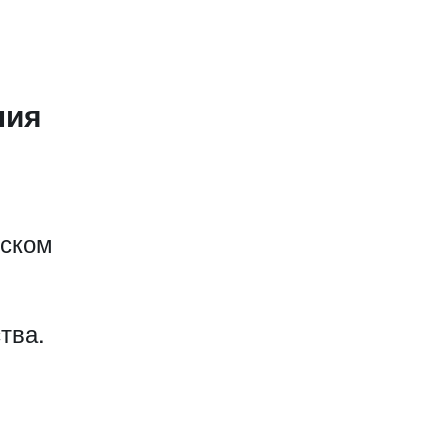
ния
еском
тва.