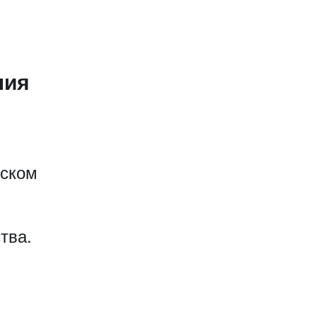
ния
еском
тва.