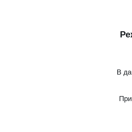
Ре
В да
При