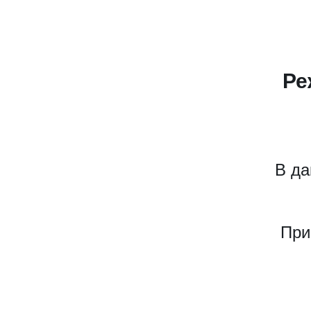
Ре
В да
При