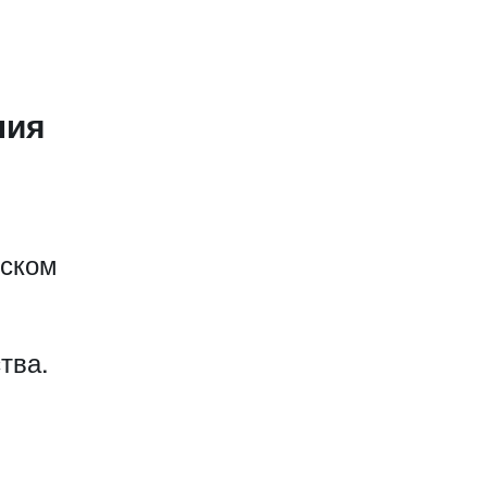
ния
еском
тва.