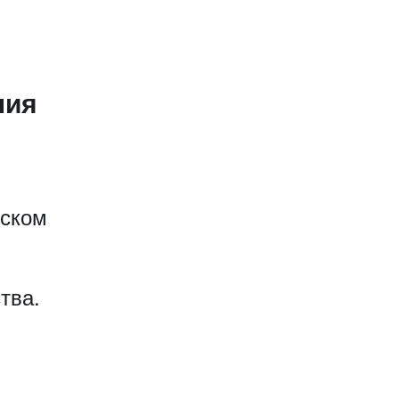
ния
еском
тва.