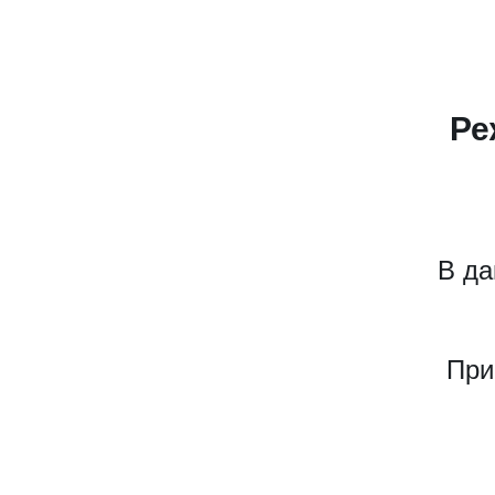
Ре
В да
При