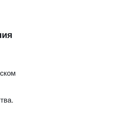
ния
еском
тва.