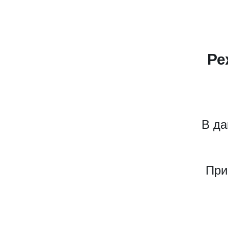
Ре
В да
При