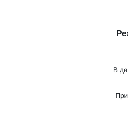
Ре
В да
При