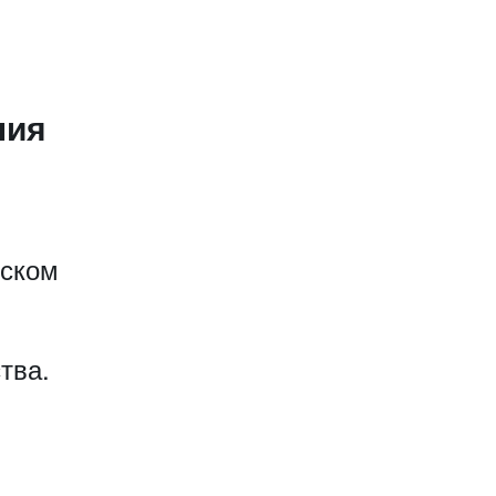
ния
еском
тва.